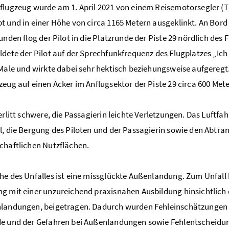
flugzeug wurde am 1. April 2021 von einem Reisemotorsegler (
t und in einer Höhe von circa 1165 Metern ausgeklinkt. An Bord 
tunden flog der Pilot in die Platzrunde der Piste 29 nördlich de
ldete der Pilot auf der Sprechfunkfrequenz des Flugplatzes „I
 Male und wirkte dabei sehr hektisch beziehungsweise aufgereg
zeug auf einen Acker im Anflugsektor der Piste 29 circa 600 Mete
 erlitt schwere, die Passagierin leichte Verletzungen. Das Luftf
l, die Bergung des Piloten und der Passagierin sowie den Abtr
chaftlichen Nutzflächen.
he des Unfalles ist eine missglückte Außenlandung. Zum Unfall 
g mit einer unzureichend praxisnahen Ausbildung hinsichtlich 
landungen, beigetragen. Dadurch wurden Fehleinschätzungen des
e und der Gefahren bei Außenlandungen sowie Fehlentscheidunge