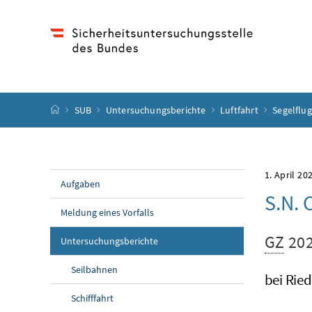
Accesskey
Accesskey
Accesskey
Accesskey
Zum Inhalt
Zum Hauptmenü
Zum Untermenü
Zur Suche
[4]
[1]
[3]
[2]
Startseite
SUB
Untersuchungsberichte
Luftfahrt
Segelflu
1. April 20
Aufgaben
S.N. 
Meldung eines Vorfalls
GZ
202
Untersuchungsberichte
Seilbahnen
bei Rie
Schifffahrt