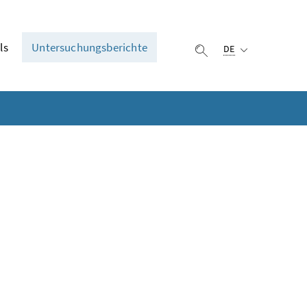
Ausgewählte Sprach
ls
Untersuchungsberichte
DE
Suche einblenden