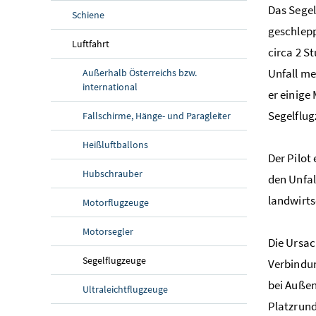
Das Segel
Schiene
geschlepp
Luftfahrt
circa 2 S
Unfall me
Außerhalb Österreichs bzw.
international
er einige
Segelflug
Fallschirme, Hänge- und Paragleiter
Heißluftballons
Der Pilot
Hubschrauber
den Unfal
landwirts
Motorflugzeuge
Motorsegler
Die Ursac
Segelflugzeuge
Verbindun
bei Außen
Ultraleichtflugzeuge
Platzrund