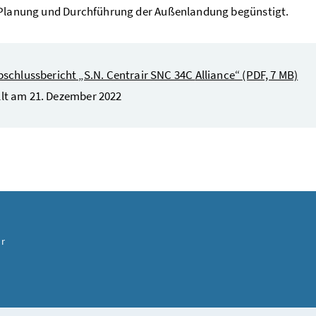
 Planung und Durchführung der Außenlandung begünstigt.
bschlussbericht „S.N. Centrair SNC 34C
Alliance
“
(PDF, 7 MB)
llt am 21. Dezember 2022
ur