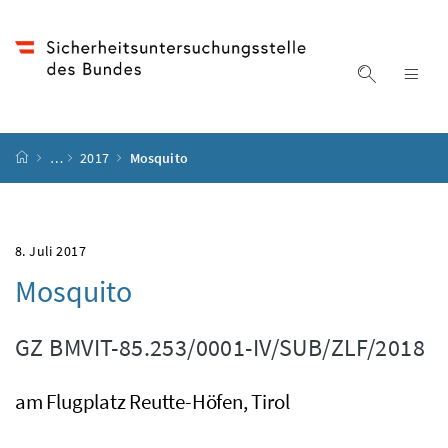
Accesskey
Accesskey
Accesskey
Accesskey
Zum Inhalt
Zum Hauptmenü
Zum Untermenü
Zur Suche
[4]
[1]
[3]
[2]
Suche ein
Nav
Startseite
…
2017
Mosquito
8. Juli 2017
Mosquito
GZ
BMVIT-85.253/0001-IV/SUB/ZLF/2018
am Flugplatz Reutte-Höfen, Tirol