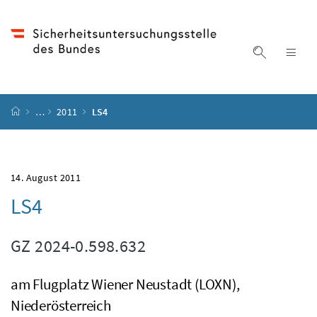
Accesskey
Accesskey
Accesskey
Accesskey
Zum Inhalt
Zum Hauptmenü
Zum Untermenü
Zur Suche
[4]
[1]
[3]
[2]
Suche ein
Nav
Startseite
…
2011
LS4
14. August 2011
LS4
GZ
2024-0.598.632
am Flugplatz Wiener Neustadt (LOXN),
Niederösterreich