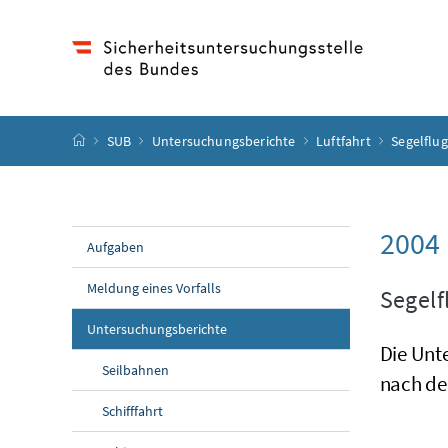
Accesskey
Accesskey
Accesskey
Accesskey
Zum Inhalt
Zum Hauptmenü
Zum Untermenü
Zur Suche
[4]
[1]
[3]
[2]
Startseite
SUB
Untersuchungsberichte
Luftfahrt
Segelflu
2004
Aufgaben
Meldung eines Vorfalls
Segelf
Untersuchungsberichte
Die Unt
Seilbahnen
nach de
Schifffahrt