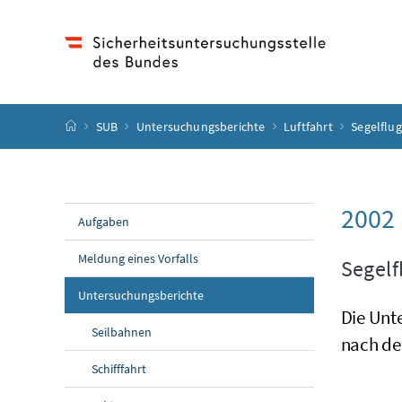
Accesskey
Accesskey
Accesskey
Accesskey
Zum Inhalt
Zum Hauptmenü
Zum Untermenü
Zur Suche
[4]
[1]
[3]
[2]
Startseite
SUB
Untersuchungsberichte
Luftfahrt
Segelflu
2002
Aufgaben
Meldung eines Vorfalls
Segelf
Untersuchungsberichte
Die Unt
Seilbahnen
nach de
Schifffahrt