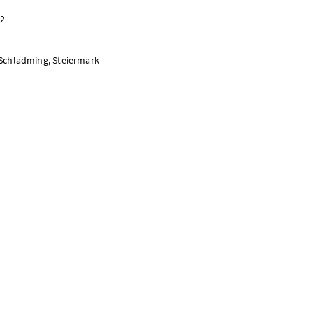
02
chladming, Steiermark