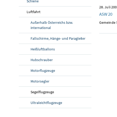
Schiene
28. Juli 20
Luftfahrt
ASW 20
Außerhalb Österreichs bzw.
Gemeinde S
international
Fallschirme, Hänge- und Paragleiter
Heißluftballons
Hubschrauber
Motorflugzeuge
Motorsegler
Segelflugzeuge
Ultraleichtflugzeuge