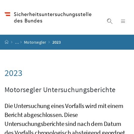
Accesskey
Accesskey
Accesskey
Accesskey
Zum Inhalt
Zum Hauptmenü
Zum Untermenü
Zur Suche
[4]
[1]
[3]
[2]
Suche ein
Nav
Startseite
…
Motorsegler
2023
2023
Motorsegler Untersuchungsberichte
Die Untersuchung eines Vorfalls wird mit einem
Bericht abgeschlossen. Diese
Untersuchungsberichte sind nach dem Datum
des Vorfalls chronologisch absteigend geordnet.