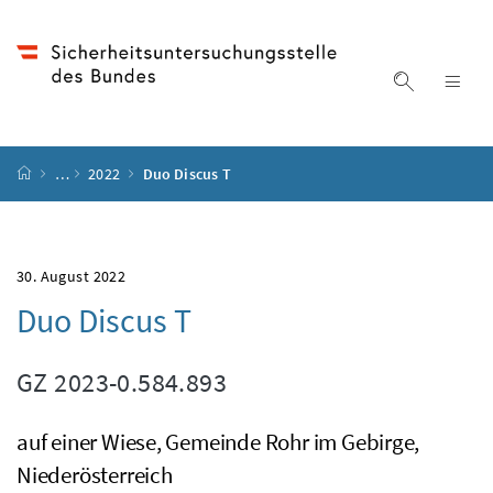
Accesskey
Accesskey
Accesskey
Accesskey
Zum Inhalt
Zum Hauptmenü
Zum Untermenü
Zur Suche
[4]
[1]
[3]
[2]
Suche ein
Nav
Startseite
…
2022
Duo Discus T
30. August 2022
Duo Discus T
GZ
2023-0.584.893
auf einer Wiese, Gemeinde Rohr im Gebirge,
Niederösterreich