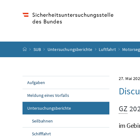
Accesskey
Accesskey
Accesskey
Accesskey
Zum Inhalt
Zum Hauptmenü
Zum Untermenü
Zur Suche
[4]
[1]
[3]
[2]
Startseite
SUB
Untersuchungsberichte
Luftfahrt
Motorseg
27. Mai 20
Aufgaben
Discu
Meldung eines Vorfalls
GZ
202
Untersuchungsberichte
Seilbahnen
im Gebi
Schifffahrt