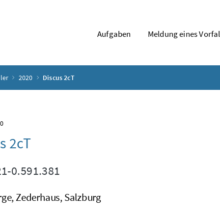
Aufgaben
Meldung eines Vorfal
ler
2020
Discus 2cT
20
s 2cT
1-0.591.381
rge, Zederhaus, Salzburg