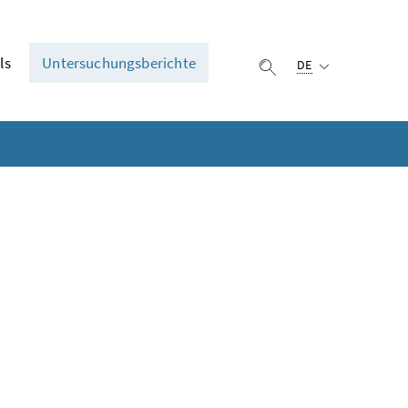
Ausgewählte Sprach
ls
Untersuchungsberichte
DE
Suche einblenden