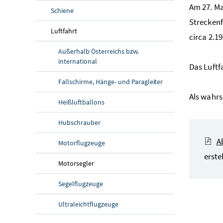
Am 27. Ma
Schiene
Streckenf
Luftfahrt
circa 2.1
Außerhalb Österreichs bzw.
international
Das Luftf
Fallschirme, Hänge- und Paragleiter
Als wahrs
Heißluftballons
Hubschrauber
A
Motorflugzeuge
erste
Motorsegler
Segelflugzeuge
Ultraleichtflugzeuge