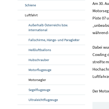
Am 30. Au
Schiene
Motorsegl
Luftfahrt
Piste 07 
„unbeabsi
Außerhalb Österreichs bzw.
international
während d
Fallschirme, Hänge- und Paragleiter
Dabei wur
Heißluftballons
Cowling
d
Hubschrauber
streifte 
Hochachse
Motorflugzeuge
Luftfahrz
Motorsegler
Segelflugzeuge
Der Motor
Ultraleichtflugzeuge