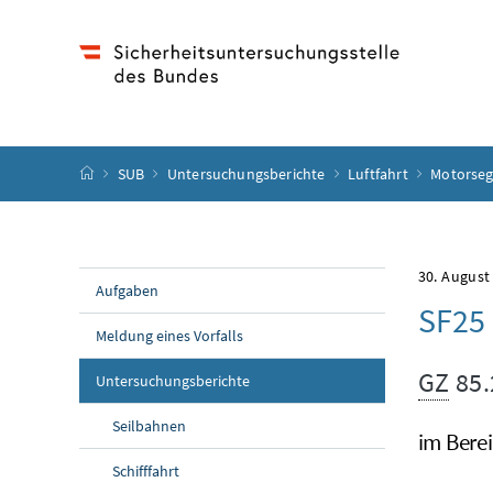
Accesskey
Accesskey
Accesskey
Accesskey
Zum Inhalt
Zum Hauptmenü
Zum Untermenü
Zur Suche
[4]
[1]
[3]
[2]
Startseite
SUB
Untersuchungsberichte
Luftfahrt
Motorseg
30. August
Aufgaben
SF25
Meldung eines Vorfalls
GZ
85.
Untersuchungsberichte
Seilbahnen
im Bere
Schifffahrt