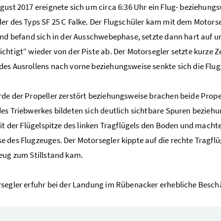
gust 2017 ereignete sich um circa 6:36 Uhr ein Flug- beziehun
er des Typs SF 25 C Falke. Der Flugschüler kam mit dem Motorse
und befand sich in der Ausschwebephase, setzte dann hart auf
chtigt“ wieder von der Piste ab. Der Motorsegler setzte kurze 
es Ausrollens nach vorne beziehungsweise senkte sich die Flu
de der Propeller zerstört beziehungsweise brachen beide Propel
es Triebwerkes bildeten sich deutlich sichtbare Spuren bezie
mit der Flügelspitze des linken Tragflügels den Boden und mach
 des Flugzeuges. Der Motorsegler kippte auf die rechte Tragflüg
eug zum Stillstand kam.
segler erfuhr bei der Landung im Rübenacker erhebliche Beschä