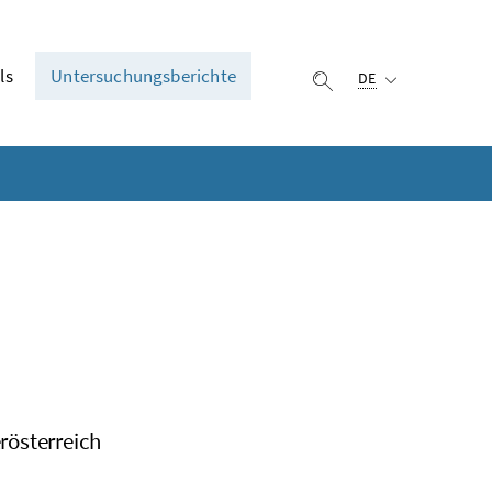
Ausgewählte Sprach
ls
Untersuchungsberichte
DE
Suche einblenden
rösterreich