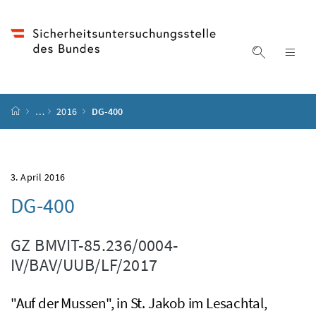
Accesskey
Accesskey
Accesskey
Accesskey
Zum Inhalt
Zum Hauptmenü
Zum Untermenü
Zur Suche
[4]
[1]
[3]
[2]
Suche ein
Nav
Startseite
…
2016
DG-400
3. April 2016
DG-400
GZ
BMVIT-85.236/0004-
IV/BAV/UUB/LF/2017
"Auf der Mussen", in St. Jakob im Lesachtal,