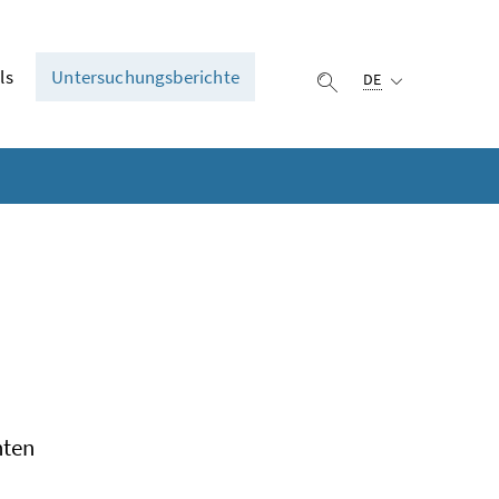
Ausgewählte Sprach
ls
Untersuchungsberichte
DE
Suche einblenden
nten