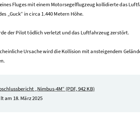
ines Fluges mit einem Motorsegelflugzeug kollidierte das Lu
es „Guck“ in circa 1.440 Metern Höhe.
de der Pilot tödlich verletzt und das Luftfahrzeug zerstört.
cheinliche Ursache wird die Kollision mit ansteigendem Gelän
n.
bschlussbericht „Nimbus-4M“
(PDF, 942 KB)
llt am 18. März 2025