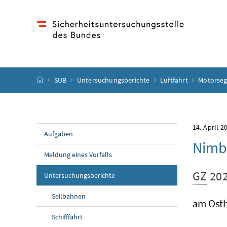
Accesskey
Accesskey
Accesskey
Accesskey
Zum Inhalt
Zum Hauptmenü
Zum Untermenü
Zur Suche
[4]
[1]
[3]
[2]
Startseite
SUB
Untersuchungsberichte
Luftfahrt
Motorseg
14. April 2
Aufgaben
Nimb
Meldung eines Vorfalls
GZ
202
Untersuchungsberichte
Seilbahnen
am Osth
Schifffahrt