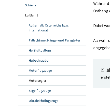
Während e
Schiene
Osthang d
Luftfahrt
Dabei wur
Außerhalb Österreichs bzw.
international
Als wahrs
Fallschirme, Hänge- und Paragleiter
angegebe
Heißluftballons
Hubschrauber
A
Motorflugzeuge
erste
Motorsegler
Segelflugzeuge
Ultraleichtflugzeuge