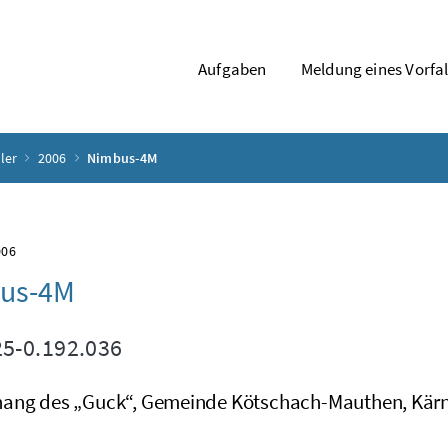
Aufgaben
Meldung eines Vorfal
ler
2006
Nimbus-4M
006
us-4M
5-0.192.036
ang des „Guck“, Gemeinde Kötschach-Mauthen, Kär