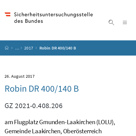
Accesskey
Accesskey
Accesskey
Accesskey
Zum Inhalt
Zum Hauptmenü
Zum Untermenü
Zur Suche
[4]
[1]
[3]
[2]
Suche ein
Nav
Startseite
…
2017
Robin DR 400/140 B
26. August 2017
Robin DR 400/140 B
GZ
2021-0.408.206
am Flugplatz Gmunden-Laakirchen (LOLU),
Gemeinde Laakirchen, Oberösterreich