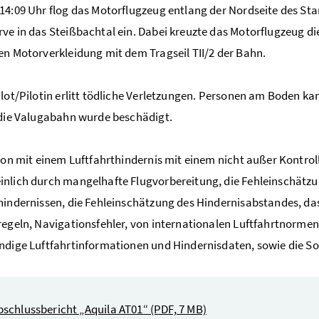
14:09 Uhr flog das Motorflugzeug entlang der Nordseite des Sta
ve in das Steißbachtal ein. Dabei kreuzte das Motorflugzeug die 
en Motorverkleidung mit dem Tragseil TII/2 der Bahn.
ilot/Pilotin erlitt tödliche Verletzungen. Personen am Boden 
 die Valugabahn wurde beschädigt.
sion mit einem Luftfahrthindernis mit einem nicht außer Kontro
nlich durch mangelhafte Flugvorbereitung, die Fehleinschätzu
hindernissen, die Fehleinschätzung des Hindernisabstandes, d
regeln, Navigationsfehler, von internationalen Luftfahrtnorm
ndige Luftfahrtinformationen und Hindernisdaten, sowie die 
bschlussbericht „Aquila AT01“
(PDF, 7 MB)