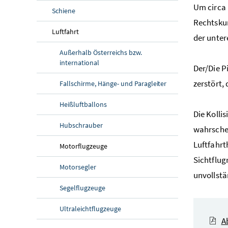
Um circa 
Schiene
Rechtskur
Luftfahrt
der unter
Außerhalb Österreichs bzw.
international
Der/Die P
zerstört,
Fallschirme, Hänge- und Paragleiter
Heißluftballons
Die Kolli
Hubschrauber
wahrschei
Luftfahrt
Motorflugzeuge
Sichtflug
Motorsegler
unvollstä
Segelflugzeuge
Ultraleichtflugzeuge
A