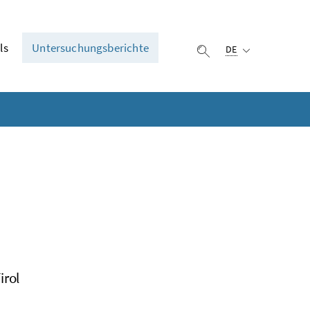
Ausgewählte Sprach
ls
Untersuchungsberichte
DE
Suche einblenden
irol