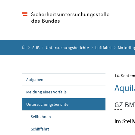
Accesskey
Accesskey
Accesskey
Accesskey
Zum Inhalt
Zum Hauptmenü
Zum Untermenü
Zur Suche
[4]
[1]
[3]
[2]
Startseite
SUB
Untersuchungsberichte
Luftfahrt
Motorfl
14. Septe
Aufgaben
Aqui
Meldung eines Vorfalls
GZ
BMV
Untersuchungsberichte
Seilbahnen
im Steiß
Schifffahrt