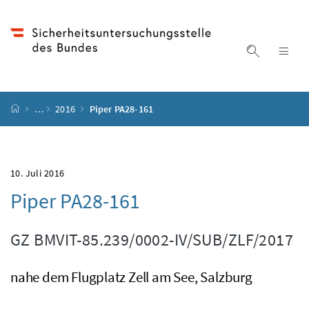
Accesskey
Accesskey
Accesskey
Accesskey
Zum Inhalt
Zum Hauptmenü
Zum Untermenü
Zur Suche
[4]
[1]
[3]
[2]
Suche ein
Nav
Startseite
…
2016
Piper PA28-161
10. Juli 2016
Piper PA28-161
GZ
BMVIT-85.239/0002-IV/SUB/ZLF/2017
nahe dem Flugplatz Zell am See, Salzburg