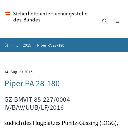
Accesskey
Accesskey
Accesskey
Accesskey
Zum Inhalt
Zum Hauptmenü
Zum Untermenü
Zur Suche
[4]
[1]
[3]
[2]
Suche ein
Nav
Startseite
…
2015
Piper PA 28-180
14. August 2015
Piper PA 28-180
GZ
BMVIT-85.227/0004-
IV/BAV/UUB/LF/2016
südlich des Flugplatzes Punitz-Güssing (LOGG),