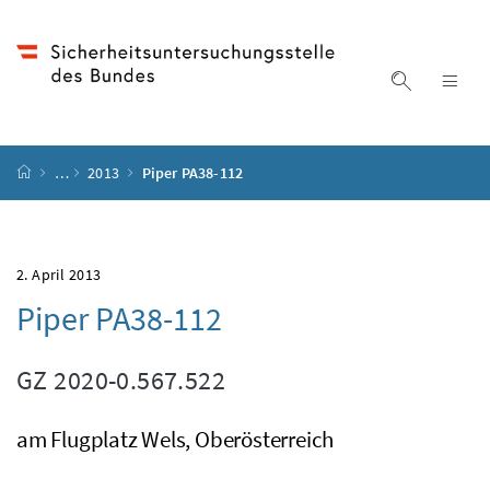
Accesskey
Accesskey
Accesskey
Accesskey
Zum Inhalt
Zum Hauptmenü
Zum Untermenü
Zur Suche
[4]
[1]
[3]
[2]
Suche ein
Nav
Startseite
…
2013
Piper PA38-112
2. April 2013
Piper PA38-112
GZ
2020-0.567.522
am Flugplatz Wels, Oberösterreich