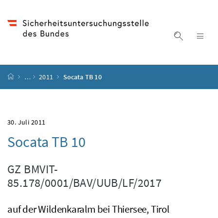
Accesskey
Accesskey
Accesskey
Accesskey
Zum Inhalt
Zum Hauptmenü
Zum Untermenü
Zur Suche
[4]
[1]
[3]
[2]
Suche ein
Nav
Startseite
…
2011
Socata TB 10
30. Juli 2011
Socata TB 10
GZ
BMVIT-
85.178/0001/BAV/UUB/LF/2017
auf der Wildenkaralm bei Thiersee, Tirol