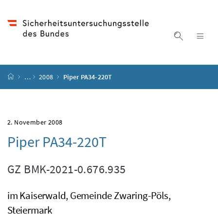
Accesskey
Accesskey
Accesskey
Accesskey
Zum Inhalt
Zum Hauptmenü
Zum Untermenü
Zur Suche
[4]
[1]
[3]
[2]
Suche ein
Nav
Startseite
…
2008
Piper PA34-220T
2. November 2008
Piper PA34-220T
GZ
BMK-2021-0.676.935
im Kaiserwald, Gemeinde Zwaring-Pöls,
Steiermark