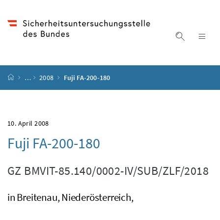
Accesskey
Accesskey
Accesskey
Accesskey
Zum Inhalt
Zum Hauptmenü
Zum Untermenü
Zur Suche
[4]
[1]
[3]
[2]
Suche ein
Nav
Startseite
…
2008
Fuji FA-200-180
10. April 2008
Fuji FA-200-180
GZ
BMVIT-85.140/0002-IV/SUB/ZLF/2018
in Breitenau, Niederösterreich,