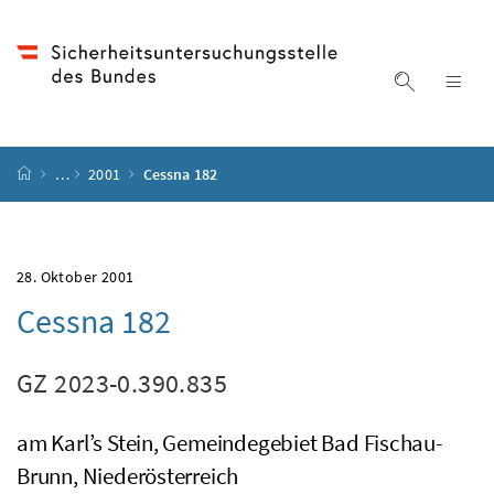
Accesskey
Accesskey
Accesskey
Accesskey
Zum Inhalt
Zum Hauptmenü
Zum Untermenü
Zur Suche
[4]
[1]
[3]
[2]
Suche ein
Nav
Startseite
…
2001
Cessna 182
28. Oktober 2001
Cessna 182
GZ
2023-0.390.835
am Karl’s Stein, Gemeindegebiet Bad Fischau-
Brunn, Niederösterreich