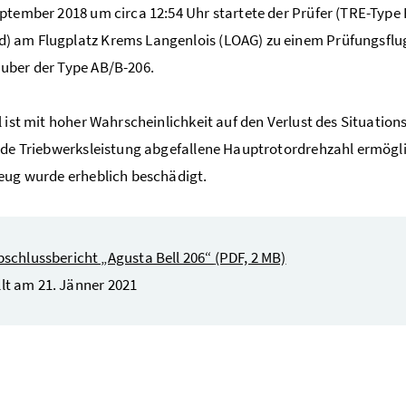
ptember 2018 um circa 12:54 Uhr startete der Prüfer (TRE-Type
d
) am Flugplatz Krems Langenlois (LOAG) zu einem Prüfungsflu
uber der Type AB/B-206.
l ist mit hoher Wahrscheinlichkeit auf den Verlust des Situatio
nde Triebwerksleistung abgefallene Hauptrotordrehzahl ermögli
eug wurde erheblich beschädigt.
bschlussbericht „Agusta Bell 206“
(PDF, 2 MB)
llt am 21. Jänner 2021