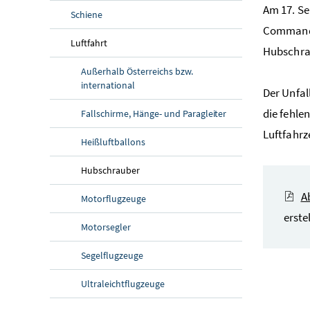
Am 17. Se
Schiene
Comman
Luftfahrt
Hubschra
Außerhalb Österreichs bzw.
international
Der Unfal
die fehle
Fallschirme, Hänge- und Paragleiter
Luftfahrz
Heißluftballons
Hubschrauber
A
Motorflugzeuge
erste
Motorsegler
Segelflugzeuge
Ultraleichtflugzeuge