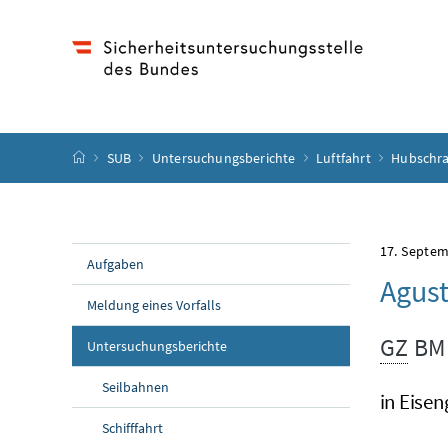
Accesskey
Accesskey
Accesskey
Accesskey
Zum Inhalt
Zum Hauptmenü
Zum Untermenü
Zur Suche
[4]
[1]
[3]
[2]
Startseite
SUB
Untersuchungsberichte
Luftfahrt
Hubschr
17. Septe
Aufgaben
Agust
Meldung eines Vorfalls
GZ
BMK
Untersuchungsberichte
Seilbahnen
in Eise
Schifffahrt