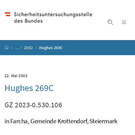
Accesskey
Accesskey
Accesskey
Accesskey
Zum Inhalt
Zum Hauptmenü
Zum Untermenü
Zur Suche
[4]
[1]
[3]
[2]
Suche ein
Nav
Startseite
…
2002
Hughes 269C
22. Mai 2002
Hughes 269C
GZ
2023-0.530.106
in Farcha, Gemeinde Krottendorf, Steiermark