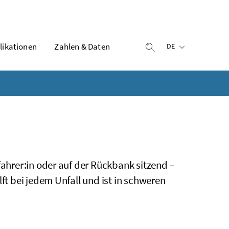
Ausgewählte Sprach
likationen
Zahlen & Daten
Suche einblenden
DE
fahrer:in oder auf der Rückbank sitzend –
ft bei jedem Unfall und ist in schweren