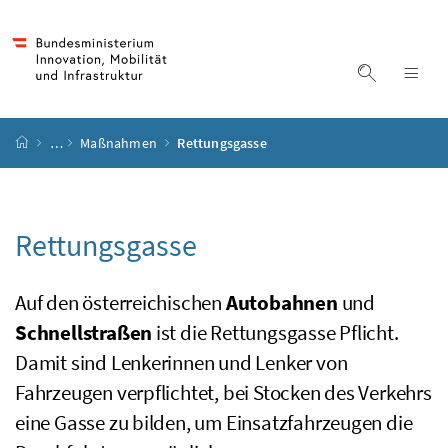
Accesskey
Accesskey
Accesskey
Accesskey
Zum Inhalt
Zum Hauptmenü
Zum Untermenü
Zur Suche
[4]
[1]
[3]
[2]
Suche ein
Nav
Startseite
…
Maßnahmen
Rettungsgasse
Rettungsgasse
Auf den österreichischen
Autobahnen
und
Schnellstraßen
ist die Rettungsgasse Pflicht.
Damit sind Lenkerinnen und Lenker von
Fahrzeugen verpflichtet, bei Stocken des Verkehrs
eine Gasse zu bilden, um Einsatzfahrzeugen die