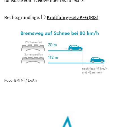
für Busse vom 1. November bis 15. März.
Rechtsgrundlage:
Kraftfahrgesetz KFG (
RIS
)
Foto: BMIMI / LoAn