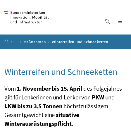
Accesskey
Accesskey
Accesskey
Accesskey
Zum Inhalt
Zum Hauptmenü
Zum Untermenü
Zur Suche
[4]
[1]
[3]
[2]
Suche ein
Nav
Startseite
…
Maßnahmen
Winterreifen und Schneeketten
Winterreifen und Schneeketten
Vom
1. November bis 15. April
des Folgejahres
gilt für Lenkerinnen und Lenker von
PKW
und
LKW
bis zu 3,5 Tonnen
höchstzulässigem
Gesamtgewicht eine
situative
Winterausrüstungspflicht
.