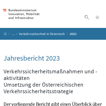
Accesskey
Accesskey
Accesskey
Accesskey
Zum Inhalt
Zum Hauptmenü
Zum Untermenü
Zur Suche
[4]
[1]
[3]
[2]
Suche ein
Nav
Startseite
…
Verkehrssicherheit in Österreich
2023
Jahresbericht 2023
Verkehrssicherheitsmaßnahmen und -
aktivitäten
Umsetzung der Österreichischen
Verkehrssicherheitsstrategie
Der vorliegende Bericht gibt einen Überblick über