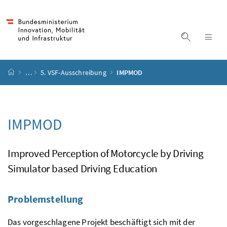
Accesskey
Accesskey
Accesskey
Accesskey
Zum Inhalt
Zum Hauptmenü
Zum Untermenü
Zur Suche
[4]
[1]
[3]
[2]
Suche ein
Nav
Startseite
…
5. VSF-Ausschreibung
IMPMOD
IMPMOD
Improved Perception of Motorcycle by Driving
Simulator based Driving Education
Problemstellung
Das vorgeschlagene Projekt beschäftigt sich mit der