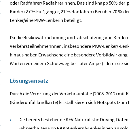
oder Radfahrer/Radfahrerinnen. Das sind knapp 50% der g
Kinder (27 % Fußgänger, 21 % Radfahrer) Bei über 70 % d
Lenker/eine PKW-Lenkerin beteiligt.
Da die Risikowahrnehmung und -abschätzung von Kindern n
VerkehrsteilnehmerInnen, insbesondere PKW-Lenker/-Len
hinaus haben Erwachsene eine besondere Vorbildwirkung a
Warten vor einem Schutzweg bei roter Ampel), derer sie sic
Lösungsansatz
Durch die Verortung der Verkehrsunfälle (2008–2012) mit K
(Kinderunfalllandkarte) kristallisieren sich Hotspots (zum
Die bereits bestehende KFV
Naturalistic Driving
-Daten
Fahrverhalten von PKW-Lenkern/-Lenkerinnen an sol