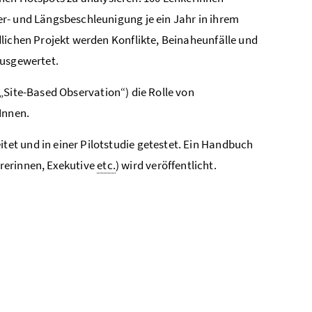
- und Längsbeschleunigung je ein Jahr in ihrem
lichen Projekt werden Konflikte, Beinaheunfälle und
usgewertet.
„
Site-Based Observation
“) die Rolle von
Innen.
t und in einer Pilotstudie getestet. Ein Handbuch
hrerinnen, Exekutive
etc.
) wird veröffentlicht.