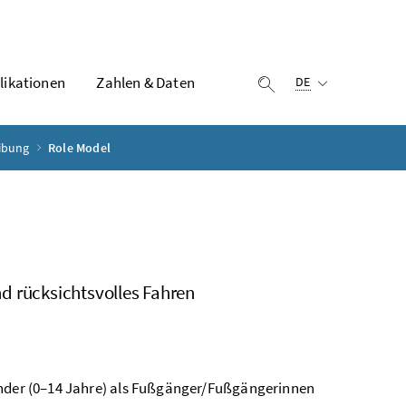
Ausgewählte Sprach
likationen
Zahlen & Daten
Suche einblenden
DE
eibung
Role Model
d rücksichtsvolles Fahren
inder (0–14 Jahre) als Fußgänger/Fußgängerinnen