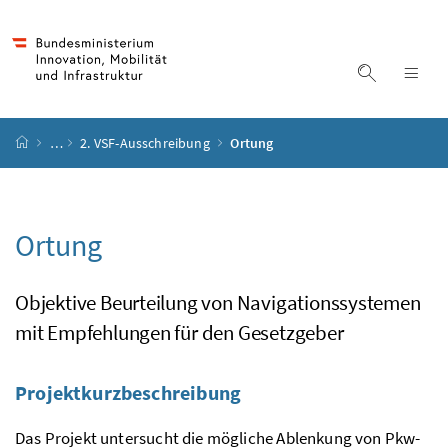
Accesskey
Accesskey
Accesskey
Accesskey
Zum Inhalt
Zum Hauptmenü
Zum Untermenü
Zur Suche
[4]
[1]
[3]
[2]
Suche ein
Nav
Startseite
…
2. VSF-Ausschreibung
Ortung
Ortung
Objektive Beurteilung von Navigationssystemen
mit Empfehlungen für den Gesetzgeber
Projektkurzbeschreibung
Das Projekt untersucht die mögliche Ablenkung von Pkw-