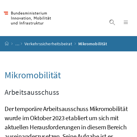
Accesskey
Accesskey
Accesskey
Accesskey
Zum Inhalt
Zum Hauptmenü
Zum Untermenü
Zur Suche
[4]
[1]
[3]
[2]
Suche ein
Nav
Startseite
…
Verkehrssicherheitsbeirat
Mikromobilität
Mikromobilität
Arbeitsausschuss
Der temporäre Arbeitsausschuss Mikromobilität
wurde im Oktober 2023 etabliert um sich mit
aktuellen Herausforderungen in diesem Bereich
auseinanderzusetzen. Seine Aufgabe ist es,