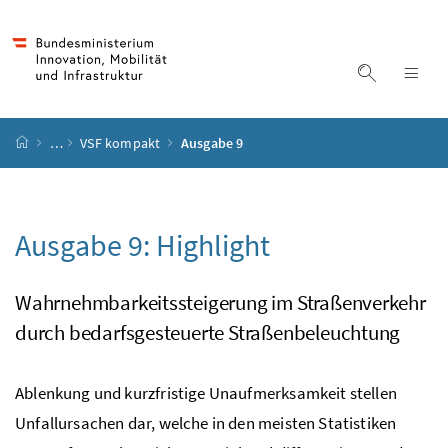
Accesskey
Accesskey
Accesskey
Accesskey
Zum Inhalt
Zum Hauptmenü
Zum Untermenü
Zur Suche
[4]
[1]
[3]
[2]
Suche ein
Nav
Startseite
…
VSF kompakt
Ausgabe 9
Ausgabe 9:
Highlight
Wahrnehmbarkeitssteigerung im Straßenverkehr
durch bedarfsgesteuerte Straßenbeleuchtung
Ablenkung und kurzfristige Unaufmerksamkeit stellen
Unfallursachen dar, welche in den meisten Statistiken