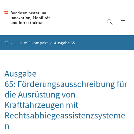
Accesskey
Accesskey
Accesskey
Accesskey
Zum Inhalt
Zum Hauptmenü
Zum Untermenü
Zur Suche
[4]
[1]
[3]
[2]
Suche ein
Nav
Startseite
…
VSF kompakt
Ausgabe 65
Ausgabe
65: Förderungsausschreibung für
die Ausrüstung von
Kraftfahrzeugen mit
Rechtsabbiegeassistenzsysteme
n