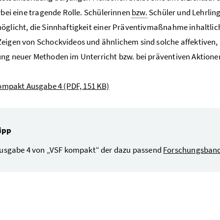
erbei eine tragende Rolle. Schülerinnen
bzw.
Schüler und Lehrlin
öglicht, die Sinnhaftigkeit einer Präventivmaßnahme inhaltlich
eigen von Schockvideos und ähnlichem sind solche affektiven, im
ng neuer Methoden im Unterricht bzw. bei präventiven Aktione
ompakt Ausgabe 4
(PDF, 151 KB)
ipp
Ausgabe 4 von „VSF kompakt“ der dazu passend
Forschungsband 