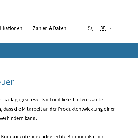
Ausgewählte Sprach
likationen
Zahlen & Daten
Suche einblenden
DE
euer
 pädagogisch wertvoll und liefert interessante
h, dass die Mitarbeit an der Produktentwicklung einer
 verhindern kann.
are Komponente, jugendgerechte Kommunikation