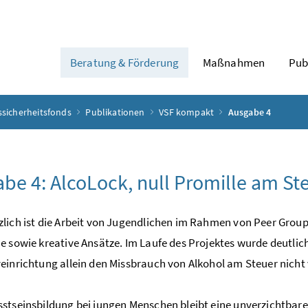
Beratung & Förderung
Maßnahmen
Pub
ssicherheitsfonds
Publikationen
VSF kompakt
Ausgabe 4
be 4: AlcoLock, null Promille am St
lich ist die Arbeit von Jugendlichen im Rahmen von Peer Groups
e sowie kreative Ansätze. Im Laufe des Projektes wurde deutlic
einrichtung allein den Missbrauch von Alkohol am Steuer nicht
sstseinsbildung bei jungen Menschen bleibt eine unverzichtb