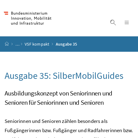
Accesskey
Accesskey
Accesskey
Accesskey
Zum Inhalt
Zum Hauptmenü
Zum Untermenü
Zur Suche
[4]
[1]
[3]
[2]
Suche ein
Nav
Startseite
…
VSF kompakt
Ausgabe 35
Ausgabe 35:
SilberMobilGuides
Ausbildungskonzept von Seniorinnen und
Senioren für Seniorinnen und Senioren
Seniorinnen und Senioren zählen besonders als
Fußgängerinnen
bzw.
Fußgänger und Radfahrerinnen
bzw.