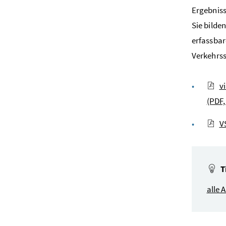
Ergebniss
Sie bilde
erfassbar
Verkehrss
v
(PDF,
V
T
alle