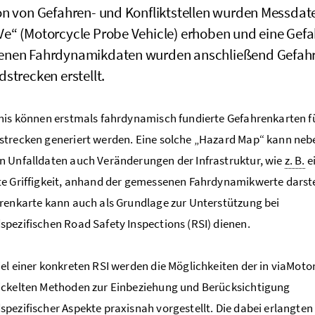
on von Gefahren- und Konfliktstellen wurden Messda
e“ (
Motorcycle Probe Vehicle
) erhoben und eine Gefa
nen Fahrdynamikdaten wurden anschließend Gefahre
strecken erstellt.
nis können erstmals fahrdynamisch fundierte Gefahrenkarten f
trecken generiert werden. Eine solche „
Hazard Map
“ kann neb
 Unfalldaten auch Veränderungen der Infrastruktur, wie
z. B.
e
e Griffigkeit, anhand der gemessenen Fahrdynamikwerte darste
renkarte kann auch als Grundlage zur Unterstützung bei
spezifischen
Road Safety Inspections
(RSI) dienen.
el einer konkreten RSI werden die Möglichkeiten der in viaMoto
ickelten Methoden zur Einbeziehung und Berücksichtigung
pezifischer Aspekte praxisnah vorgestellt. Die dabei erlangten