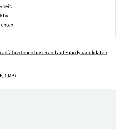
rheit.
ktiv
zienten
orradfahrerInnen basierend auf Fahrdynamikdaten
F, 1 MB)