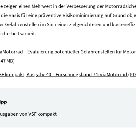
e zeigen einen Mehrwert in der Verbesserung der Motorradsiche
n die Basis für eine präventive Risikominimierung auf Grund obje
er Gefahrenstellen im Sinn einer zielgerichteten und kosteneffi
icherheitsarbeit.
iaMotorrad – Evaluierung potentieller Gefahrenstellen für Mot
 47 MB)
SF kompakt, Ausgabe 40 – Forschungsband 74: viaMotorrad
(PD
ipp
 Ausgaben von VSF kompakt