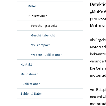
Detekti
Mittel
„MoProV
Publikationen
gemesse
Motorrad
Forschungsarbeiten
Geschäftsbericht
Als Ergeb
VSF kompakt
Motorrads
bekannten
Weitere Publikationen
verändert
Kontakt
Die Gefah
Maßnahmen
motorrad
Publikationen
Am Beispi
Zahlen & Daten
neu entw
motorrads