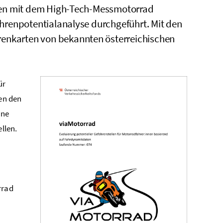
ten mit dem
High
-Tech-Messmotorrad
hrenpotentialanalyse durchgeführt. Mit den
nkarten von bekannten österreichischen
ür
en den
ine
llen.
rrad