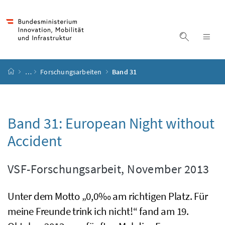
Accesskey
Accesskey
Accesskey
Accesskey
Zum Inhalt
Zum Hauptmenü
Zum Untermenü
Zur Suche
[4]
[1]
[3]
[2]
Suche ein
Nav
Startseite
…
Forschungsarbeiten
Band 31
Band 31:
European Night without
Accident
VSF-Forschungsarbeit, November 2013
Unter dem Motto „0,0‰ am richtigen Platz. Für
meine Freunde trink ich nicht!“ fand am 19.