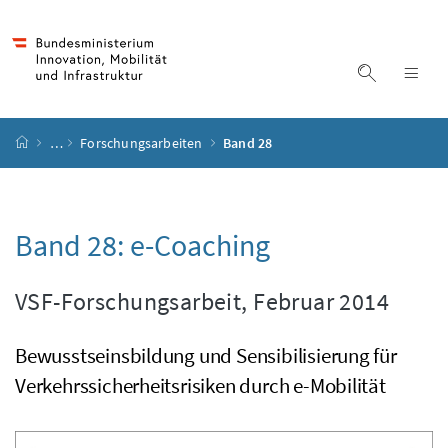
Accesskey
Accesskey
Accesskey
Accesskey
Zum Inhalt
Zum Hauptmenü
Zum Untermenü
Zur Suche
[4]
[1]
[3]
[2]
Suche ein
Nav
Startseite
…
Forschungsarbeiten
Band 28
Band 28:
e-Coaching
VSF-Forschungsarbeit, Februar 2014
Bewusstseinsbildung und Sensibilisierung für
Verkehrssicherheitsrisiken durch
e
-Mobilität