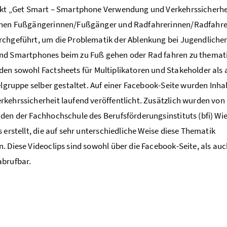
kt „
Get Smart – Smartphone
Verwendung und Verkehrssicherhei
chen Fußgängerinnen/Fußgänger und Radfahrerinnen/Radfahre
chgeführt, um die Problematik der Ablenkung bei Jugendliche
nd
Smartphones
beim zu Fuß gehen oder Rad fahren zu themati
den sowohl
Factsheets
für Multiplikatoren und
Stakeholder
als 
elgruppe selber gestaltet. Auf einer
Facebook
-Seite wurden Inha
kehrssicherheit laufend veröffentlicht. Zusätzlich wurden von
den der Fachhochschule des Berufsförderungsinstituts (bfi) Wie
s erstellt, die auf sehr unterschiedliche Weise diese Thematik
. Diese Videoclips sind sowohl über die
Facebook
-Seite, als au
brufbar.