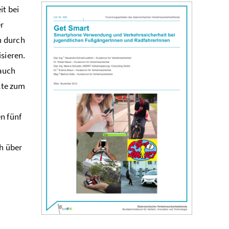
t bei
r
n durch
sieren.
auch
lte zum
n fünf
ch über