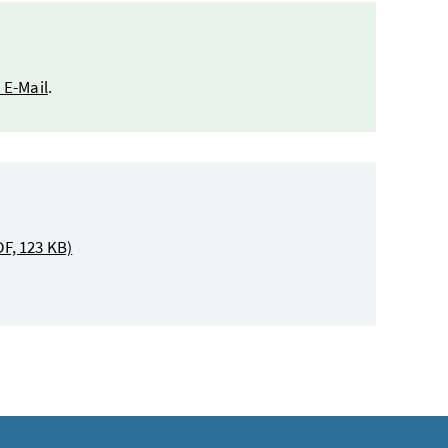
r
E-Mail
.
DF, 123 KB)