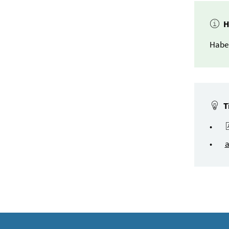
H
Haben
T
a