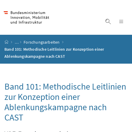
Accesskey
Accesskey
Accesskey
Accesskey
Zum Inhalt
Zum Hauptmenü
Zum Untermenü
Zur Suche
[4]
[1]
[3]
[2]
Suche ein
Nav
Startseite
…
Forschungsarbeiten
Band 101: Methodische Leitlinien zur Konzeption einer
Ablenkungskampagne nach CAST
Band 101: Methodische Leitlinien
zur Konzeption einer
Ablenkungskampagne nach
CAST